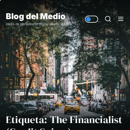
Saltar
al
Blog del Medio
contenido
Ideas de periodismo digital desde 2008
Etiqueta:
The Financialist