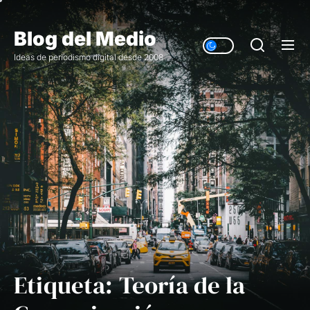
Saltar
al
Blog del Medio
contenido
Ideas de periodismo digital desde 2008
Etiqueta:
Teoría de la