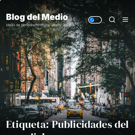
Saltar
al
Blog del Medio
contenido
Ideas de periodismo digital desde 2008
Etiqueta:
Publicidades del