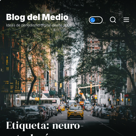
Saltar
al
Blog del Medio
contenido
Ideas de periodismo digital desde 2008
Etiqueta:
neuro-